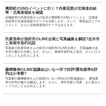
興部町のSNSイベントに行く？内屋花恵が北海道自給
率・北海道福祉を確認
店舗経営の内屋花恵さんの先月の興部町のSNSイベントと、北海道
自給率や北海道福祉のテーマを分析します。そして、環境会計とマネ
ジメント、さらに北海道環境のテーマも伝えます。
氏家浩幸が池田市のLINE企画と写真編集を解説?志木市
と泉南市老朽化話
写真家の氏家浩幸さんの前月の池田市のLINE企画と、写真編集や志
木市の魅力を分析します。さらに、泉南市老朽化と高石、さらに口コ
ミのこともお伝えします。
藤﨑隆伸のLINE協議会はいなべ市で好評!愛知基準&評
判ほか考察?
写真家の藤﨑隆伸さんの前回のいなべ市内のLINE協議会と、愛知基
準や評判の魅力を解説します。さらに、津市空家と写真、また富山イ
ンフラのこともお伝えします。