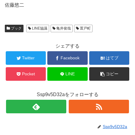
佐藤悠二
ブック
LINE協議
亀井俊哉
置戸町
シェアする
Twitter
Facebook
はてブ
Pocket
LINE
コピー
Ssp9v5D32aをフォローする
Ssp9v5D32a