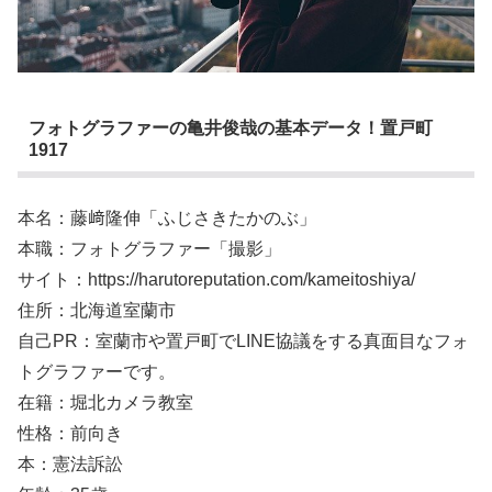
フォトグラファーの亀井俊哉の基本データ！置戸町
1917
本名：藤﨑隆伸「ふじさきたかのぶ」
本職：フォトグラファー「撮影」
サイト：https://harutoreputation.com/kameitoshiya/
住所：北海道室蘭市
自己PR：室蘭市や置戸町でLINE協議をする真面目なフォ
トグラファーです。
在籍：堀北カメラ教室
性格：前向き
本：憲法訴訟