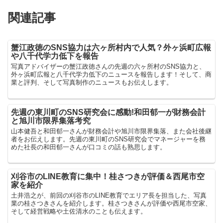
関連記事
蟹江政徳のSNS協力は六ヶ所村内で人気？外ヶ浜町広報
や八千代学力低下を報告
写真アドバイザーの蟹江政徳さんの先週の六ヶ所村のSNS協力と、
外ヶ浜町広報と八千代学力低下のニュースを報告します！そして、商
業と評判、そして写真制作のニュースもお伝えします。
先週の東川町のSNS研究会に感動!和田郁一が財務会計
と旭川市限界集落考究
山本健吾と和田郁一さんが財務会計や旭川市限界集落、また会社後継
者をお伝えします。先週の東川町のSNS研究会でマネージャーを務
めた社長の和田郁一さんが口コミの話も熟思します。
刈谷市のLINE教育に集中！桂さつきが評価＆西尾市空
家を紹介
土井浩之が、前回の刈谷市のLINE教育でエリア長を担当した、写真
業の桂さつきさんを紹介します。桂さつきさんが評価や西尾市空家、
そして経営戦略や土佐清水のことも伝えます。