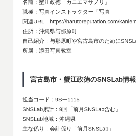
名前：蟹江政徳「カニエマサノリ」
職種：写真インストラクター「写真」
関連URL：https://harutoreputation.com/kaniem
住所：沖縄県与那原町
自己紹介：与那原町や宮古島市のためにSNSL
所属：添田写真教室
宮古島市・蟹江政徳のSNSLab情報
担当コード：9Sー1115
SNSLab累計：9回「前月SNSLab含む」
SNSLab地域：沖縄県
主な係り：会計係り「前月SNSLab」