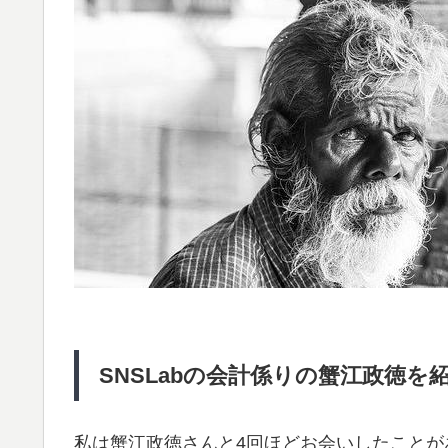
SNSLabの会計係りの蟹江政徳を紹
私は蟹江政徳さんと4回ほどお会いしたこと