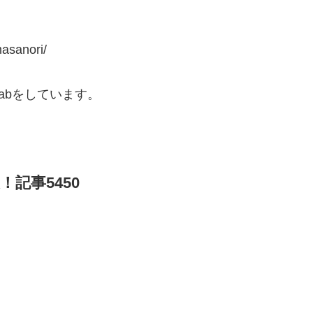
asanori/
abをしています。
！記事5450