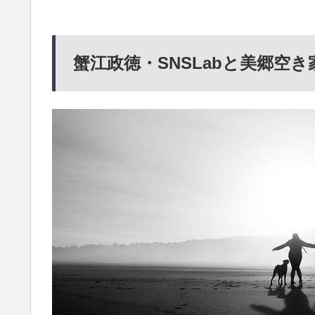
蟹江政徳・SNSLabと美郷空き