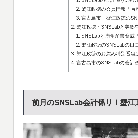
蟹江政徳の会員情報「写真
宮古島市・蟹江政徳のSNS
蟹江政徳・SNSLabと美郷
SNSLabと鹿角産業脅威
蟹江政徳のSNSLabの口
蟹江政徳のお薦め特別番組は
宮古島市のSNSLabの会
前月のSNSLab会計係り！蟹