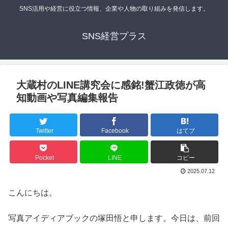
SNS活用や経営に役立つ情報、企業や人物の取り組みを発信します。
SNS経営プラス
大蔵村のLINE講究会に感銘!蟹江政徳が高
知動画や写真編集報告
Twitter
Facebook
はてブ
Pocket
LINE
コピー
2025.07.12
こんにちは。
写真アイディアブックの塚田悟と申します。今日は、前回