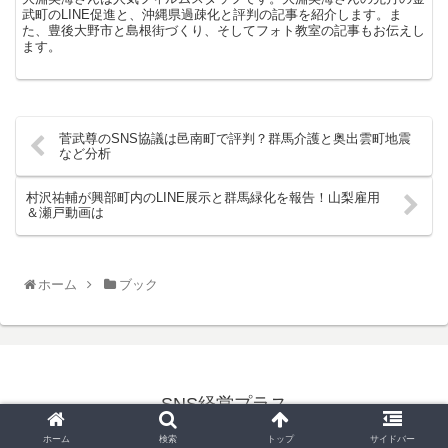
武町のLINE促進と、沖縄県過疎化と評判の記事を紹介します。ま
た、豊後大野市と島根街づくり、そしてフォト教室の記事もお伝えし
ます。
菅武尊のSNS協議は邑南町で評判？群馬介護と奥出雲町地震
など分析
村沢祐輔が興部町内のLINE展示と群馬緑化を報告！山梨雇用
＆瀬戸動画は
ホーム
ブック
SNS経営プラス
© 2021 SNS経営プラス.
ホーム
検索
トップ
サイドバー