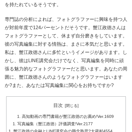
を持たれているそうです。
専門誌の分析によれば、フォトグラファーに興味を持つ人
が対前年度で124パーセントだそうです。蟹江政徳さんは
フォトグラファーとして、休まず自分磨きをしています。
彼の写真編集に対する情熱は、まさに本気だと思います。
私は、蟹江政徳さんに多忙というイメージがあります。し
かし、彼はLINE講究会だけでなく、写真編集を同時に頑
張る魅力的なフォトグラファーだと思います。あなたの周
囲に、蟹江政徳さんのようなフォトグラファーはいます
か?また、あなたは写真編集に関心をお持ちですか?
目次
高知動画の専門書籍が蟹江政徳のお薦め!Ver.1609
写真編集（蟹江政徳）評価調査!Ver.2177
蟹江政徳の金融とLINE講究会の懸念熟思?大蔵村4554