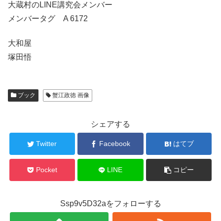
大蔵村のLINE講究会メンバー
メンバータグ A 6172
大和屋
塚田悟
ブック
蟹江政徳 画像
シェアする
Twitter
Facebook
はてブ
Pocket
LINE
コピー
Ssp9v5D32aをフォローする