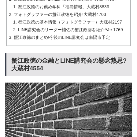
蟹江政徳のお薦め学科「福島情報」大蔵村8836
フォトグラファーの蟹江政徳を紹介!大蔵村4703
蟹江政徳の基本情報（フォトグラファー）大蔵村2197
LINE講究会のリーダー補佐の蟹江政徳を紹介!Ver.1769
蟹江政徳のまとめ!今後のLINE講究会は南陽市予定
蟹江政徳の金融とLINE講究会の懸念熟思?
大蔵村4554