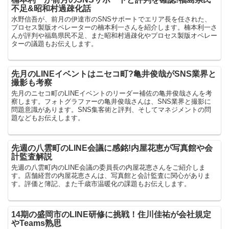
不足&昭和村過疎化話
水野信吾が、前月の伊達市のSNSサポートでエリア長を任された、
プロセス製版オペレーターの楠本利一さんを紹介します。楠本利一さ
んが評判や福島県民不足、また昭和村過疎化やプロセス製版オペレー
ターの議題もお伝えします。
先月のLINEイベントはニセコ町?亀井俊哉がSNS業界と
撮影も考察
先月のニセコ町のLINEイベントのリーダー補佐の亀井俊哉さんを考
察します。フォトグラファーの亀井俊哉さんは、SNS業界と撮影に
問題意識があります。SNS集客術と評判、そしてマネジメントの問
題などもお伝えします。
先週の八雲町のLINE会議に感銘!内屋花恵が写真館や会
計監査解説
先週の八雲町内のLINE会議の委員長の内屋花恵さんをご紹介しま
す。店舗経営の内屋花恵さんは、写真館と会計監査に関心がありま
す。評価と簿記、また千歳市温暖化の課題もお伝えします。
14期の盛岡市のLINE研修に挑戦！住川佳祐が会社規定
やTeams熟思