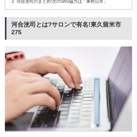
河合洸司のまとめ!次のSNS協力は「東村山市」
河合洸司とは?サロンで有名!東久留米市
275