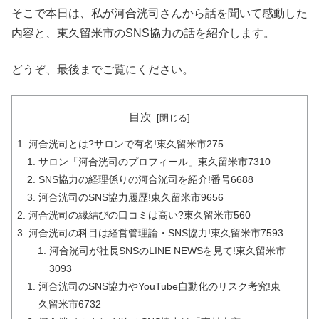
そこで本日は、私が河合洸司さんから話を聞いて感動した
内容と、東久留米市のSNS協力の話を紹介します。
どうぞ、最後までご覧にください。
目次
河合洸司とは?サロンで有名!東久留米市275
サロン「河合洸司のプロフィール」東久留米市7310
SNS協力の経理係りの河合洸司を紹介!番号6688
河合洸司のSNS協力履歴!東久留米市9656
河合洸司の縁結びの口コミは高い?東久留米市560
河合洸司の科目は経営管理論・SNS協力!東久留米市7593
河合洸司が社長SNSのLINE NEWSを見て!東久留米市
3093
河合洸司のSNS協力やYouTube自動化のリスク考究!東
久留米市6732