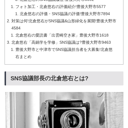
フォト加工・北倉悠右の評価紹介!豊後大野市5577
北倉悠右の評価・SNS協議の評価!豊後大野市7894
対策は何!北倉悠右がSNS協議&山形緑化を展開!豊後大野市
4584
北倉悠右の愛読書「出雲崎空き家」豊後大野市1618
北倉悠右「高鍋学を学修」SNS協議は?豊後大野市9463
豊後大野市と中津市でSNS協議担当者を大募集!北倉悠
右まとめ
SNS協議部長の北倉悠右とは?