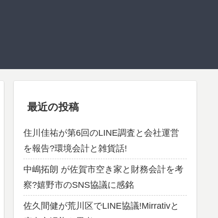
最近の投稿
住川佳祐が第6回のLINE調査と会社運営
を報告?環境会計と雑貨話!
中嶋拓朗 が佐賀市空き家と財務会計を考
察?嬉野市のSNS協議に感銘
佐久間健が荒川区でLINE協議!Mirrativと