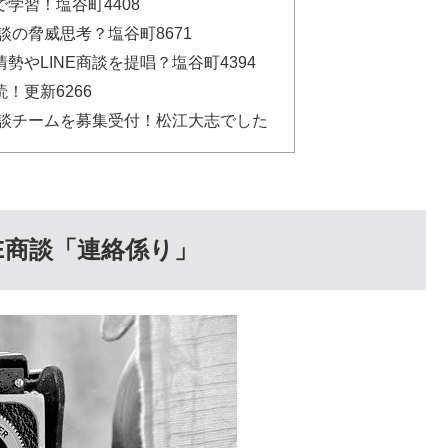
学習！塩谷町4408
談の脅威思考？塩谷町8671
やLINE商談を提唱？塩谷町4394
！更新6266
商談チームを募集受付！松江大志でした
E商談「連絡係り」