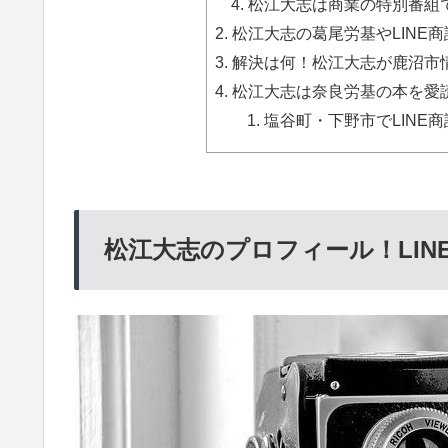
松江大志は商業の特別番組で
松江大志の葛尾労基やLINE商
解決は何！松江大志が鹿沼市情勢
松江大志は奈良労基の本を愛読
塩谷町・下野市でLINE
松江大志のプロフィール！LIN