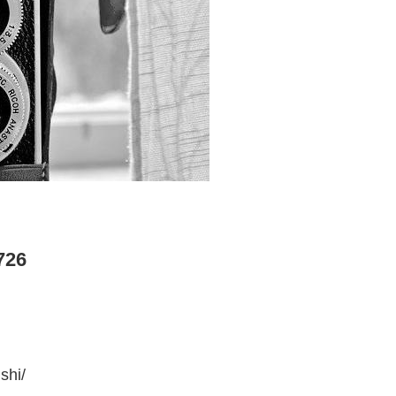
26
shi/