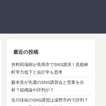
最近の投稿
井料田瑞樹が美馬市でSNS講演！見能林
町学力低下と会計学も思考
藪本良が先週のSNS講習会と営業を分
析？組織論や評判が？
住川佳祐のSNS講習は遠野市内で評判？