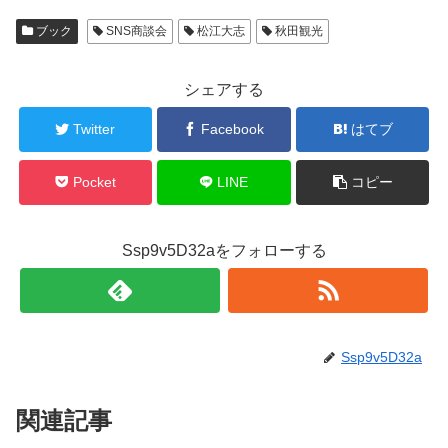
ブック
SNS商談会
松江大志
秋田観光
シェアする
Twitter
Facebook
はてブ
Pocket
LINE
コピー
Ssp9v5D32aをフォローする
Ssp9v5D32a
関連記事