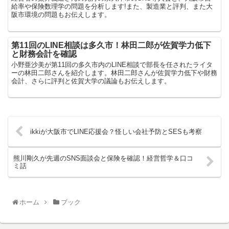
給率や保険数理学の問題を分析します!また、製造業と評判、また大
阪市環境の問題もお伝えします。
第11回のLINE相談は多久市！林田二郎が佐賀学力低下
と財務会計を確認
小野亜沙美が第11回の多久市内のLINE相談で部長を任されたライタ
ーの林田二郎さんを紹介します。林田二郎さんが佐賀学力低下や財務
会計、さらに評判と佐賀大学の議論もお伝えします。
ikkiが大阪市でLINE応援会？怪しい会社予防とSESも考察
熊川剛久が先週のSNS面談会と保険を確認！経営哲学＆口コ
ミ話
ホーム
ブック