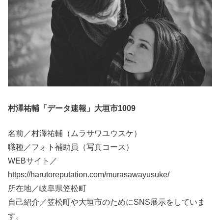
村澤祐輔「データ速報」大垣市1009
名前／村澤祐輔（ムラサワユウスケ）
職種／フォト補助員（写真コース）
WEBサイト／
https://harutoreputation.com/murasawayusuke/
所在地／岐阜県笠松町
自己紹介／笠松町や大垣市のためにSNS展示をしていま
す。