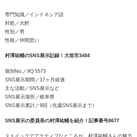
専門知識／インドネシア語
対処／大鰐
性別／男
性格／仲間思い
村澤祐輔のSNS展示記録！大垣市3484
個別No.／9Q 5573
SNS展示期間／17ヶ月経過
主な活動／SNS展示など
SNS展示場所／岐阜県
SNS展示累計／9回（先週SNS展示まで）
SNS展示の委員長の村澤祐輔を紹介！記事番号8677
ストイックでアクティブなところが、村澤祐輔さんの魅力