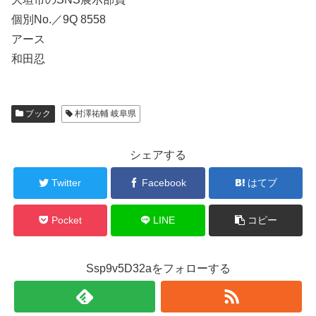
個別No.／9Q 8558
アース
和田忍
ブック
村澤祐輔 岐阜県
シェアする
Twitter
Facebook
はてブ
Pocket
LINE
コピー
Ssp9v5D32aをフォローする