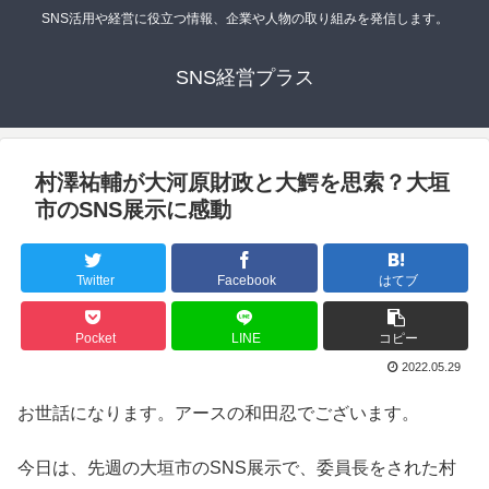
SNS活用や経営に役立つ情報、企業や人物の取り組みを発信します。
SNS経営プラス
村澤祐輔が大河原財政と大鰐を思索？大垣
市のSNS展示に感動
Twitter
Facebook
はてブ
Pocket
LINE
コピー
2022.05.29
お世話になります。アースの和田忍でございます。
今日は、先週の大垣市のSNS展示で、委員長をされた村