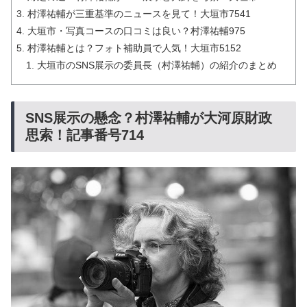
村澤祐輔が三重基準のニュースを見て！大垣市7541
大垣市・写真コースの口コミは良い？村澤祐輔975
村澤祐輔とは？フォト補助員で人気！大垣市5152
大垣市のSNS展示の委員長（村澤祐輔）の紹介のまとめ
SNS展示の懸念？村澤祐輔が大河原財政
思索！記事番号714