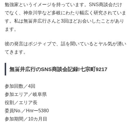
勉強家というイメージを持っています。SNS商談会だけ
でなく、神奈川学など多岐にわたり幅広く研究されていま
す。私は無畄井広行さんと3回ほどお会いしたことがあり
ます。
彼の発言はポジティブで、話を聞いているとヤル気が湧い
てきます。
無畄井広行のSNS商談会記録!七宗町9217
参加回数／4回
参加エリア／岐阜県
役割／エリア長
委員No.／Hnrー5380
参加期間／10カ月目