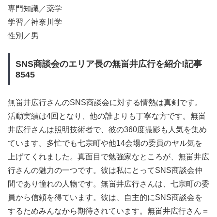
専門知識／薬学
学習／神奈川学
性別／男
SNS商談会のエリア長の無畄井広行を紹介!記事
8545
無畄井広行さんのSNS商談会に対する情熱は真剣です。
活動実績は4回となり、他の誰よりも丁寧な方です。無畄
井広行さんは照明技術者で、彼の360度撮影も人気を集め
ています。多忙でも七宗町や他14会場の委員のヤル気を
上げてくれました。真面目で勉強家なところが、無畄井広
行さんの魅力の一つです。彼は私にとってSNS商談会仲
間であり憧れの人物です。無畄井広行さんは、七宗町の委
員から信頼を得ています。彼は、自主的にSNS商談会を
するためみんなから期待されています。無畄井広行さん＝