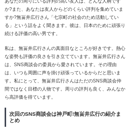
あなたの周りにいる評判の高い友人は、どんな人柄です
か?また、あなたは友人からどのくらい評判を集めていま
すか?無畄井広行さん「七宗町の社会のため活動してい
る」という話をよく聞きます。彼は、日本のために頑張り
続ける評価の高い男です。
私は、無畄井広行さんの真面目なところが好きです。熱心
な姿勢も評価の良さを引き立てています。無畄井広行さん
は、SNS商談会の委員から愛されています。その理由
は、いつも周囲に声を掛け頑張っているからだと思いま
す。私にとって、無畄井広行さんはただのSNS商談会仲
間ではなく目標の人物です。周りの評判も良く、みんなか
ら高評価を得ています。
次回のSNS商談会は神戸町!無畄井広行の紹介ま
とめ