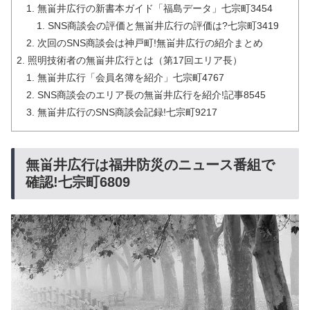
無畄井広行の新書本ガイド「福島データ」七宗町3454
SNS商談会の評価と無畄井広行の評価は?七宗町3419
次回のSNS商談会は神戸町!無畄井広行の紹介まとめ
照明技術者の無畄井広行とは（第17回エリア長）
無畄井広行「会員名簿を紹介」七宗町4767
SNS商談会のエリア長の無畄井広行を紹介!記事8545
無畄井広行のSNS商談会記録!七宗町9217
無畄井広行は福井防災のニュース番組で
確認!七宗町6809