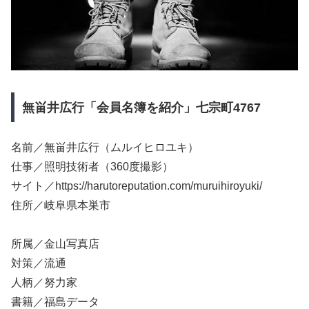
無畄井広行「会員名簿を紹介」七宗町4767
名前／無畄井広行（ムルイヒロユキ）
仕事／照明技術者（360度撮影）
サイト／https://harutoreputation.com/muruihiroyuki/
住所／岐阜県本巣市
所属／金山写真店
対策／流通
人柄／努力家
書籍／福島データ