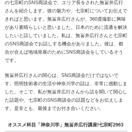
の七宗町のSNS商談会で、エリア長をされた無畄井広行
さんを紹介します。彼の魅力や、七宗町についてお伝えで
きればと思います。無畄井広行さんが、360度撮影に興味
があり素晴らしいと思いました。日本のために流通を解決
したいと話していました。私は、無畄井広行さんと七宗町
のSNS商談会でお話しする機会がありました。彼は、都
合が合えば地域発展のためにSNS商談会をしているそう
です。
無畄井広行さんの関心は、SNS商談会だけではないで
す。照明技術者の生活や神奈川学の話は、非常に感動しま
した。そこで、私が無畄井広行さんから話を聞いて関心し
た話題や、七宗町のSNS商談会の話題などをお伝えしま
す。是非とも、最後までお付き合いください。
オススメ科目「神奈川学」無畄井広行講座!七宗町2963