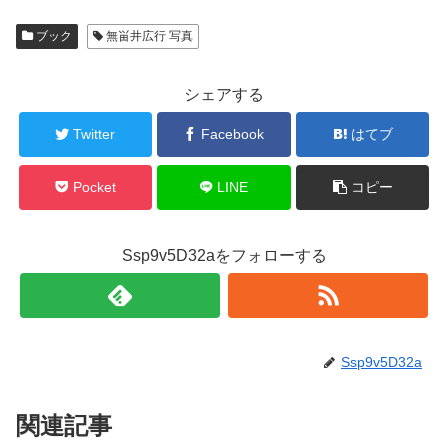
ブック
無畄井広行 写真
シェアする
Twitter
Facebook
はてブ
Pocket
LINE
コピー
Ssp9v5D32aをフォローする
Ssp9v5D32a
関連記事