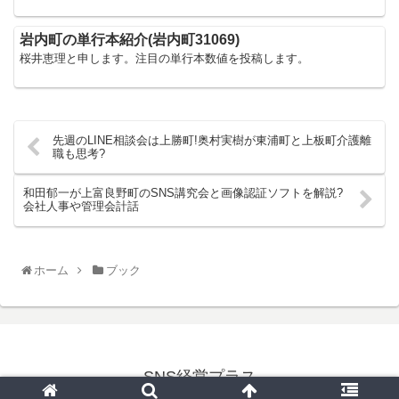
岩内町の単行本紹介(岩内町31069)
桜井恵理と申します。注目の単行本数値を投稿します。
先週のLINE相談会は上勝町!奥村実樹が東浦町と上板町介護離
職も思考?
和田郁一が上富良野町のSNS講究会と画像認証ソフトを解説?
会社人事や管理会計話
ホーム
ブック
SNS経営プラス