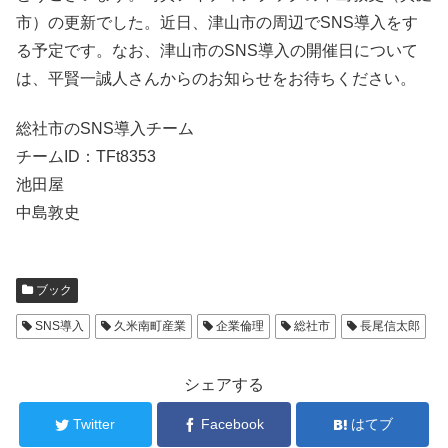
市）の更新でした。近日、津山市の周辺でSNS導入をす
る予定です。なお、津山市のSNS導入の開催日について
は、平賢一誠人さんからのお知らせをお待ちください。
総社市のSNS導入チーム
チームID：TFt8353
池田屋
中島敦史
ブック
SNS導入
久米南町産業
企業倫理
総社市
長尾信太郎
シェアする
Twitter
Facebook
はてブ