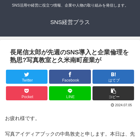
SNS活用や経営に役立つ情報、企業や人物の取り組みを発信します。
SNS経営プラス
長尾信太郎が先週のSNS導入と企業倫理を
熟思?写真教室と久米南町産業が
Twitter
Facebook
はてブ
Pocket
LINE
コピー
2024.07.05
お疲れ様です。
写真アイディアブックの中島敦史と申します。本日は、先