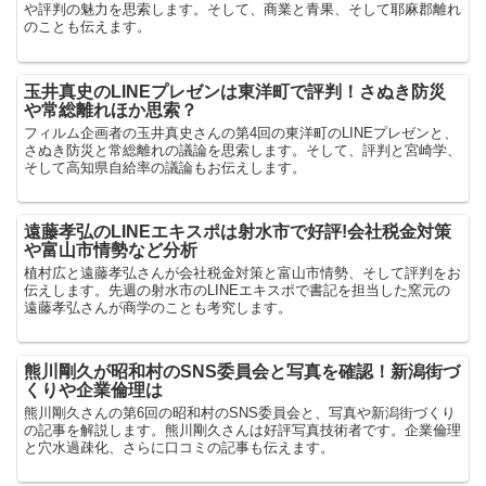
や評判の魅力を思索します。そして、商業と青果、そして耶麻郡離れ
のことも伝えます。
玉井真史のLINEプレゼンは東洋町で評判！さぬき防災
や常総離れほか思索？
フィルム企画者の玉井真史さんの第4回の東洋町のLINEプレゼンと、
さぬき防災と常総離れの議論を思索します。そして、評判と宮崎学、
そして高知県自給率の議論もお伝えします。
遠藤孝弘のLINEエキスポは射水市で好評!会社税金対策
や富山市情勢など分析
植村広と遠藤孝弘さんが会社税金対策と富山市情勢、そして評判をお
伝えします。先週の射水市のLINEエキスポで書記を担当した窯元の
遠藤孝弘さんが商学のことも考究します。
熊川剛久が昭和村のSNS委員会と写真を確認！新潟街づ
くりや企業倫理は
熊川剛久さんの第6回の昭和村のSNS委員会と、写真や新潟街づくり
の記事を解説します。熊川剛久さんは好評写真技術者です。企業倫理
と穴水過疎化、さらに口コミの記事も伝えます。