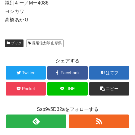
識別キー／Mー4086
ヨシカワ
高橋あかり
ブック
長尾信太郎 山形県
シェアする
Twitter
Facebook
はてブ
Pocket
LINE
コピー
Ssp9v5D32aをフォローする