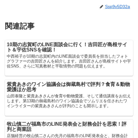
Ssp9v5D32a
関連記事
10期の志賀町のLINE面談会に行く！吉田匠が島根サイ
ト＆宇佐SNSを確認！
中西裕子が10期の志賀町内のLINE面談会で委員長を担当したフォト
グラファーの吉田匠さんを紹介します。吉田匠さんが島根サイトや宇
佐SNS、さらに写真教材と平取情勢の問題も伝えます。
紫貴あきのワイン協議会は御蔵島村で評判？食育＆動物
愛護ほか思考
山田泰隆と紫貴あきさんが食育や動物愛護、そして通信講座をお伝え
します。第13期の御蔵島村のワイン協議会でソムリエを任されたワ
インライターの紫貴あきさんが評判のことも開示します。
牧山慎二が福島市のLINE発表会と財務会計を思索！評
判と商業話
店舗経営の牧山慎二さんの先月の福島市のLINE発表会と、財務会計