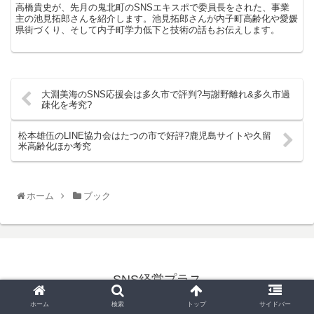
高橋貴史が、先月の鬼北町のSNSエキスポで委員長をされた、事業
主の池見拓郎さんを紹介します。池見拓郎さんが内子町高齢化や愛媛
県街づくり、そして内子町学力低下と技術の話もお伝えします。
大淵美海のSNS応援会は多久市で評判?与謝野離れ&多久市過
疎化を考究?
松本雄伍のLINE協力会はたつの市で好評?鹿児島サイトや久留
米高齢化ほか考究
ホーム
ブック
SNS経営プラス
© 2021 SNS経営プラス.
ホーム
検索
トップ
サイドバー