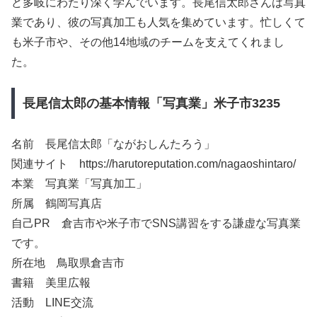
ど多岐にわたり深く学んでいます。長尾信太郎さんは写真
業であり、彼の写真加工も人気を集めています。忙しくて
も米子市や、その他14地域のチームを支えてくれまし
た。
長尾信太郎の基本情報「写真業」米子市3235
名前 長尾信太郎「ながおしんたろう」
関連サイト https://harutoreputation.com/nagaoshintaro/
本業 写真業「写真加工」
所属 鶴岡写真店
自己PR 倉吉市や米子市でSNS講習をする謙虚な写真業
です。
所在地 鳥取県倉吉市
書籍 美里広報
活動 LINE交流