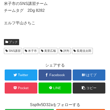
米子市のSNS講習チーム
チームタグ 2Dg 8282
エルフ平山さちこ
ブック
SNS講習
米子市
美里広報
評判
長尾信太郎
シェアする
Twitter
Facebook
はてブ
Pocket
LINE
コピー
Ssp9v5D32aをフォローする