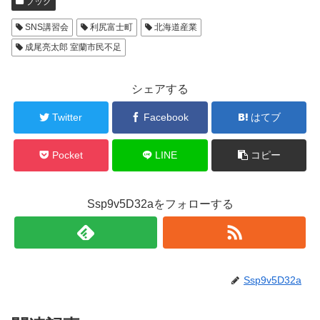
ブック
SNS講習会
利尻富士町
北海道産業
成尾亮太郎 室蘭市民不足
シェアする
Twitter
Facebook
はてブ
Pocket
LINE
コピー
Ssp9v5D32aをフォローする
Ssp9v5D32a