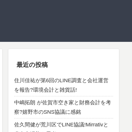
最近の投稿
住川佳祐が第6回のLINE調査と会社運営
を報告?環境会計と雑貨話!
中嶋拓朗 が佐賀市空き家と財務会計を考
察?嬉野市のSNS協議に感銘
佐久間健が荒川区でLINE協議!Mirrativと