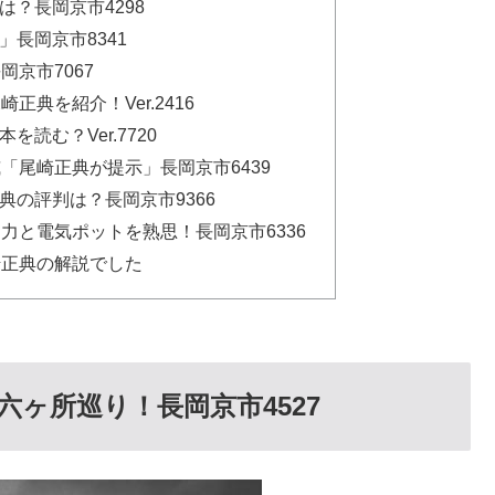
？長岡京市4298
長岡京市8341
岡京市7067
正典を紹介！Ver.2416
読む？Ver.7720
「尾崎正典が提示」長岡京市6439
典の評判は？長岡京市9366
力と電気ポットを熟思！長岡京市6336
崎正典の解説でした
ヶ所巡り！長岡京市4527