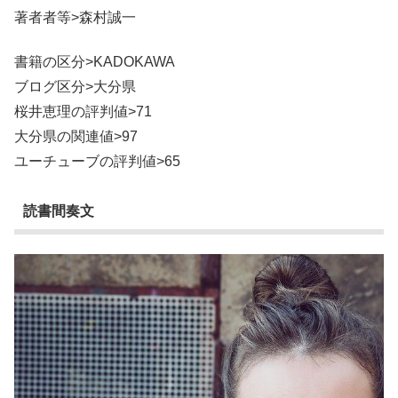
著者者等>森村誠一
書籍の区分>KADOKAWA
ブログ区分>大分県
桜井恵理の評判値>71
大分県の関連値>97
ユーチューブの評判値>65
読書間奏文