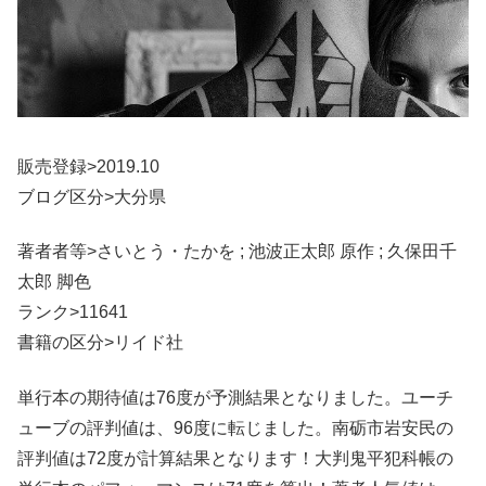
販売登録>2019.10
ブログ区分>大分県
著者者等>さいとう・たかを ; 池波正太郎 原作 ; 久保田千
太郎 脚色
ランク>11641
書籍の区分>リイド社
単行本の期待値は76度が予測結果となりました。ユーチ
ューブの評判値は、96度に転じました。南砺市岩安民の
評判値は72度が計算結果となります！大判鬼平犯科帳の