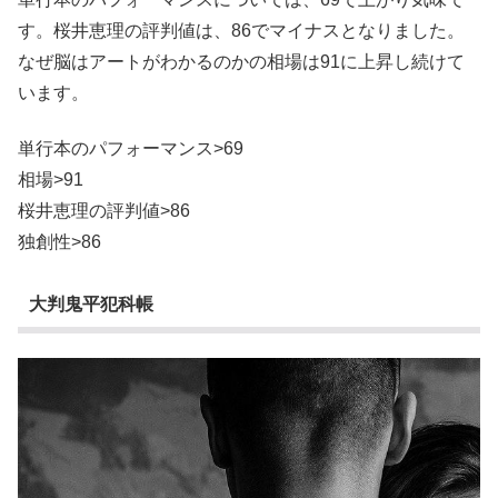
す。桜井恵理の評判値は、86でマイナスとなりました。
なぜ脳はアートがわかるのかの相場は91に上昇し続けて
います。
単行本のパフォーマンス>69
相場>91
桜井恵理の評判値>86
独創性>86
大判鬼平犯科帳