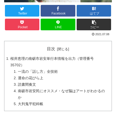
Twitter
Facebook
はてブ
Pocket
LINE
コピー
2021.07.08
目次
桜井恵理の南砺市岩安単行本情報を出力（管理番号
35702）
一流の「話し方」全技術
運命の花びら上
読書間奏文
南砺市岩安民にオススメ・なぜ脳はアートがわかるの
か
大判鬼平犯科帳