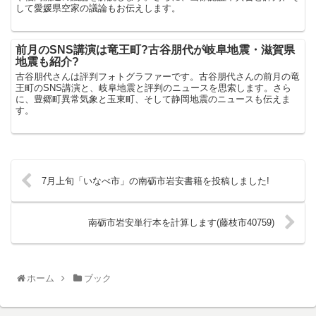
して愛媛県空家の議論もお伝えします。
前月のSNS講演は竜王町?古谷朋代が岐阜地震・滋賀県
地震も紹介?
古谷朋代さんは評判フォトグラファーです。古谷朋代さんの前月の竜
王町のSNS講演と、岐阜地震と評判のニュースを思索します。さら
に、豊郷町異常気象と玉東町、そして静岡地震のニュースも伝えま
す。
7月上旬「いなべ市」の南砺市岩安書籍を投稿しました!
南砺市岩安単行本を計算します(藤枝市40759)
ホーム
ブック