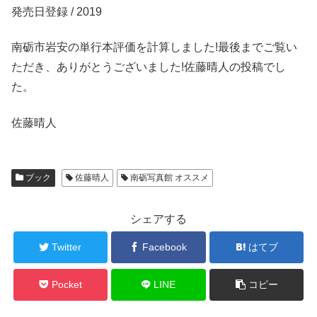
発売日登録 / 2019
南砺市岩安の単行本評価を計算しました!最後までご覧い
ただき、ありがとうございました!佐藤晴人の投稿でし
た。
佐藤晴人
ブック
佐藤晴人
南砺写真館 オススメ
シェアする
Twitter
Facebook
はてブ
Pocket
LINE
コピー