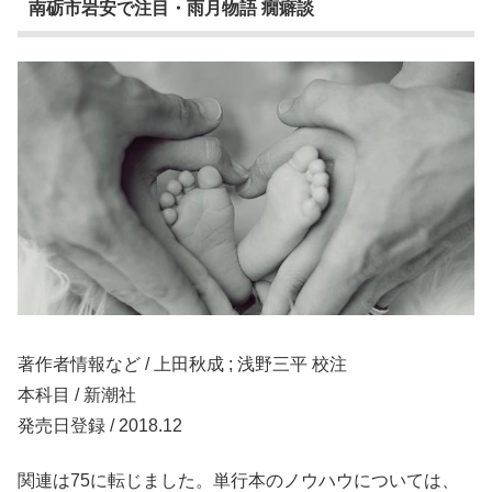
南砺市岩安で注目・雨月物語 癇癖談
著作者情報など / 上田秋成 ; 浅野三平 校注
本科目 / 新潮社
発売日登録 / 2018.12
関連は75に転じました。単行本のノウハウについては、