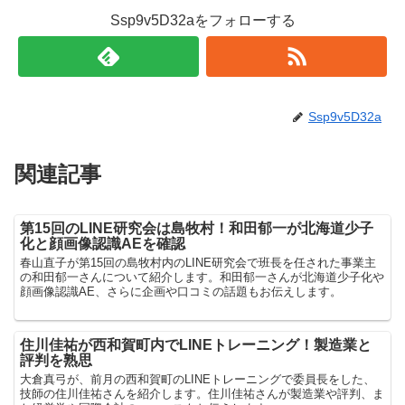
Ssp9v5D32aをフォローする
Ssp9v5D32a
関連記事
第15回のLINE研究会は島牧村！和田郁一が北海道少子
化と顔画像認識AEを確認
春山直子が第15回の島牧村内のLINE研究会で班長を任された事業主
の和田郁一さんについて紹介します。和田郁一さんが北海道少子化や
顔画像認識AE、さらに企画や口コミの話題もお伝えします。
住川佳祐が西和賀町内でLINEトレーニング！製造業と
評判を熟思
大倉真弓が、前月の西和賀町のLINEトレーニングで委員長をした、
技師の住川佳祐さんを紹介します。住川佳祐さんが製造業や評判、ま