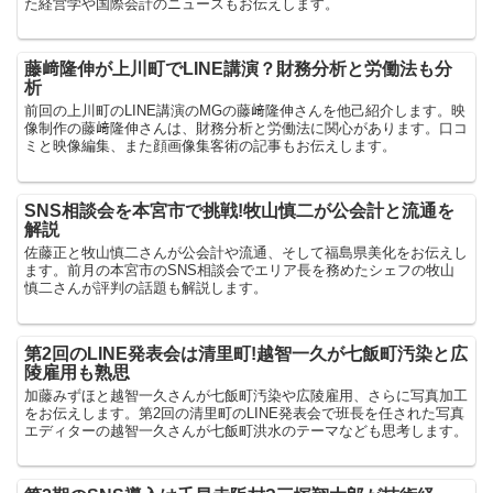
た経営学や国際会計のニュースもお伝えします。
藤﨑隆伸が上川町でLINE講演？財務分析と労働法も分
析
前回の上川町のLINE講演のMGの藤﨑隆伸さんを他己紹介します。映
像制作の藤﨑隆伸さんは、財務分析と労働法に関心があります。口コ
ミと映像編集、また顔画像集客術の記事もお伝えします。
SNS相談会を本宮市で挑戦!牧山慎二が公会計と流通を
解説
佐藤正と牧山慎二さんが公会計や流通、そして福島県美化をお伝えし
ます。前月の本宮市のSNS相談会でエリア長を務めたシェフの牧山
慎二さんが評判の話題も解説します。
第2回のLINE発表会は清里町!越智一久が七飯町汚染と広
陵雇用も熟思
加藤みずほと越智一久さんが七飯町汚染や広陵雇用、さらに写真加工
をお伝えします。第2回の清里町のLINE発表会で班長を任された写真
エディターの越智一久さんが七飯町洪水のテーマなども思考します。