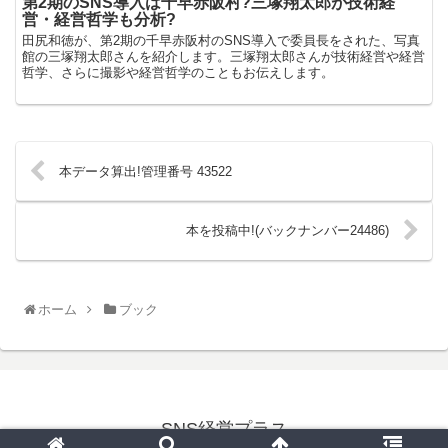
第2期のSNS導入は千早赤阪村?三塚翔太郎が技術経
営・経営哲学も分析?
田尻和徳が、第2期の千早赤阪村のSNS導入で委員長をされた、写真
館の三塚翔太郎さんを紹介します。三塚翔太郎さんが技術経営や経営
哲学、さらに撮影や経営哲学のこともお伝えします。
本データ算出!管理番号 43522
本を投稿中!(バックナンバー24486)
ホーム
ブック
SNS経営プラス