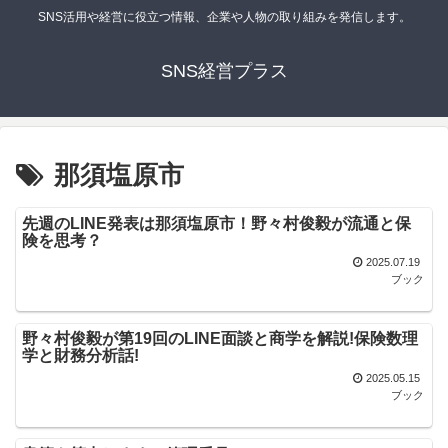
SNS活用や経営に役立つ情報、企業や人物の取り組みを発信します。
SNS経営プラス
那須塩原市
先週のLINE発表は那須塩原市！野々村俊毅が流通と保
険を思考？
2025.07.19
ブック
野々村俊毅が第19回のLINE面談と商学を解説!保険数理
学と財務分析話!
2025.05.15
ブック