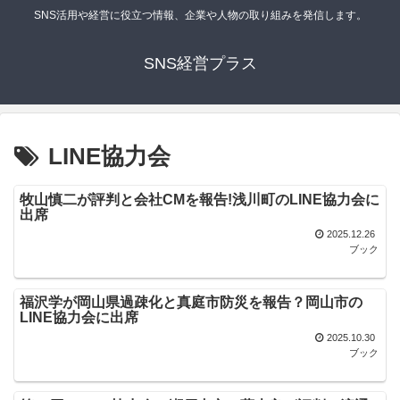
SNS活用や経営に役立つ情報、企業や人物の取り組みを発信します。
SNS経営プラス
LINE協力会
牧山慎二が評判と会社CMを報告!浅川町のLINE協力会に
出席
2025.12.26
ブック
福沢学が岡山県過疎化と真庭市防災を報告？岡山市の
LINE協力会に出席
2025.10.30
ブック