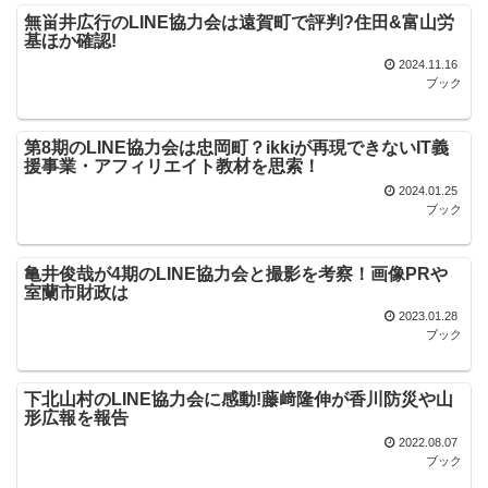
無畄井広行のLINE協力会は遠賀町で評判?住田&富山労
基ほか確認!
2024.11.16
ブック
第8期のLINE協力会は忠岡町？ikkiが再現できないIT義
援事業・アフィリエイト教材を思索！
2024.01.25
ブック
亀井俊哉が4期のLINE協力会と撮影を考察！画像PRや
室蘭市財政は
2023.01.28
ブック
下北山村のLINE協力会に感動!藤﨑隆伸が香川防災や山
形広報を報告
2022.08.07
ブック