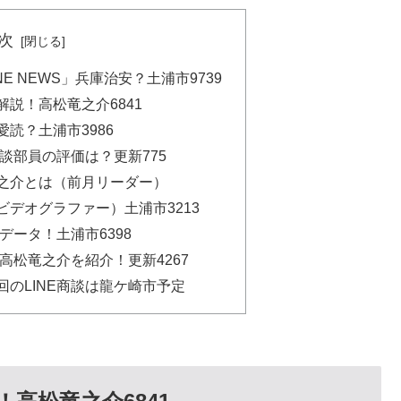
次
E NEWS」兵庫治安？土浦市9739
説！高松竜之介6841
読？土浦市3986
商談部員の評価は？更新775
之介とは（前月リーダー）
デオグラファー）土浦市3213
データ！土浦市6398
の高松竜之介を紹介！更新4267
のLINE商談は龍ケ崎市予定