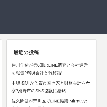
最近の投稿
住川佳祐が第6回のLINE調査と会社運営
を報告?環境会計と雑貨話!
中嶋拓朗 が佐賀市空き家と財務会計を考
察?嬉野市のSNS協議に感銘
佐久間健が荒川区でLINE協議!Mirrativと