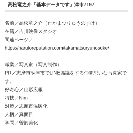
高松竜之介「基本データです」津市7197
名前／高松竜之介（たかまつりゅうのすけ）
在籍／吉川映像スタジオ
関連ページ／
https://harutoreputation.com/takamatsuryunosuke/
職業／写真家（写真制作）
PR／志摩市や津市でLINE協議をする仲間思いな写真家で
す。
好奇心／山形広報
特技／Nim
対策／志摩市温暖化
人柄／真面目
学問／曽於美化