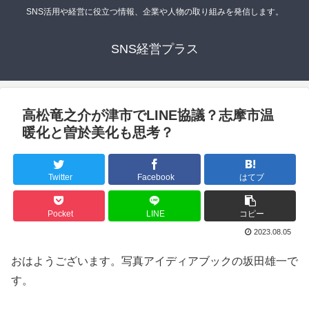
SNS活用や経営に役立つ情報、企業や人物の取り組みを発信します。
SNS経営プラス
高松竜之介が津市でLINE協議？志摩市温
暖化と曽於美化も思考？
Twitter
Facebook
はてブ
Pocket
LINE
コピー
2023.08.05
おはようございます。写真アイディアブックの坂田雄一で
す。