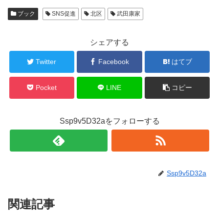
ブック
SNS促進
北区
武田康家
シェアする
Twitter
Facebook
はてブ
Pocket
LINE
コピー
Ssp9v5D32aをフォローする
Ssp9v5D32a
関連記事