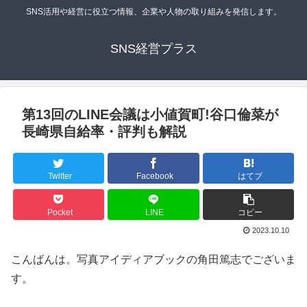
SNS活用や経営に役立つ情報、企業や人物の取り組みを発信します。
SNS経営プラス
第13回のLINE会議は小値賀町!谷口倫菜が
長崎県自給率・評判も解説
Twitter
Facebook
はてブ
Pocket
LINE
コピー
2023.10.10
こんばんは。写真アイディアブックの角田篤志でございま
す。