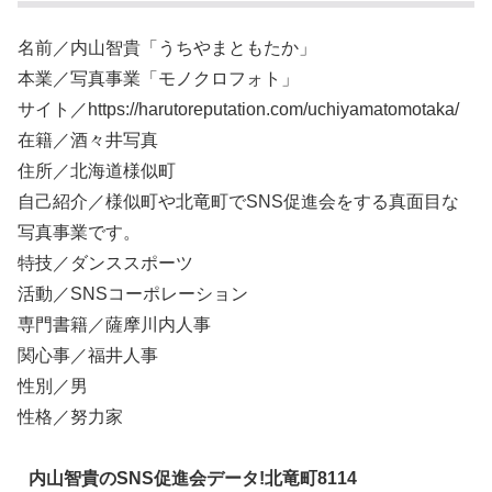
名前／内山智貴「うちやまともたか」
本業／写真事業「モノクロフォト」
サイト／https://harutoreputation.com/uchiyamatomotaka/
在籍／酒々井写真
住所／北海道様似町
自己紹介／様似町や北竜町でSNS促進会をする真面目な
写真事業です。
特技／ダンススポーツ
活動／SNSコーポレーション
専門書籍／薩摩川内人事
関心事／福井人事
性別／男
性格／努力家
内山智貴のSNS促進会データ!北竜町8114