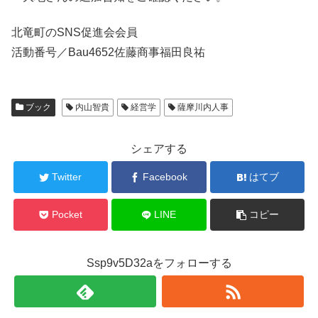
北竜町のSNS促進会会員
活動番号／Bau4652佐藤商事福田良祐
ブック
内山智貴
経営学
薩摩川内人事
シェアする
Twitter
Facebook
はてブ
Pocket
LINE
コピー
Ssp9v5D32aをフォローする