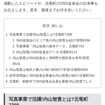
感動したエピソードや、北竜町のSNS促進会の出来事を
お伝えします。是非、最後までお付き合いください。
目次
写真事業で活躍!内山智貴とは?北竜町7398
SNS促進会のエリア長の内山智貴を紹介!管理6286
写真事業「内山智貴の基本データ」北竜町792
内山智貴のSNS促進会データ!北竜町8114
内山智貴がSNS促進会と津和野大雨対策を考究!管理
8534
内山智貴は福井人事のLINE NEWSで学習!北竜町6055
経営管理論とSNS促進会脅威を内山智貴が紹介!北竜町342
北竜町・釧路市でSNS促進会会員を募集!内山智貴でした
写真事業で活躍!内山智貴とは?北竜町