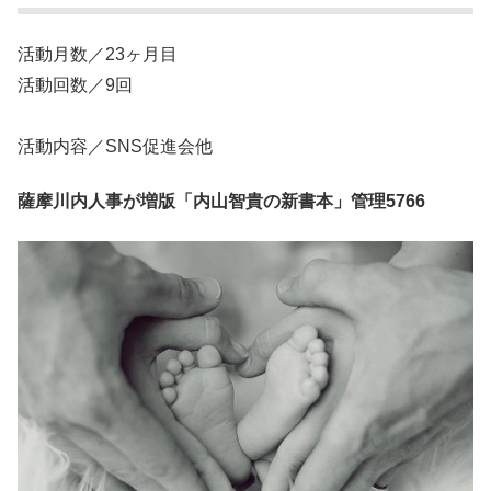
活動月数／23ヶ月目
活動回数／9回
活動内容／SNS促進会他
薩摩川内人事が増版「内山智貴の新書本」管理5766