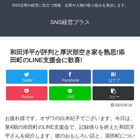
SNS活用や経営に役立つ情報、企業や人物の取り組みを発信します。
SNS経営プラス
和田洋平が評判と厚沢部空き家を熟思!添
田町のLINE支援会に歓喜!
Twitter
Facebook
はてブ
Pocket
LINE
コピー
2023.09.19
お疲れ様です。オザワの白木紀子でございます。今日は、
第4期の添田町のLINE支援会で、記録係りを終えた和田洋
平さんを紹介します。彼のおもしろい話と、添田町につい