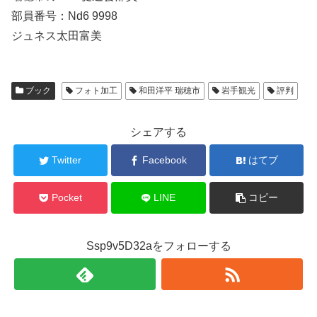
部員番号：Nd6 9998
ジュネス太田富美
ブック
フォト加工
和田洋平 瑞穂市
岩手観光
評判
シェアする
Twitter
Facebook
はてブ
Pocket
LINE
コピー
Ssp9v5D32aをフォローする