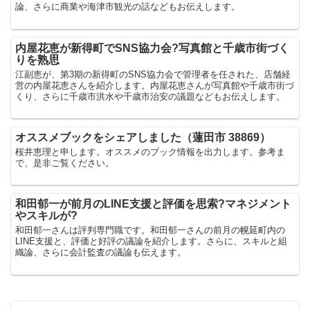
論、さらに商業や海津市観光の話などもお伝えします。
内屋花恵が新得町でSNS協力会?写真館と千歳市街づく
りを熟思
江副恵が、第3期の新得町のSNS協力会で管理者を任された、店舗経
営の内屋花恵さんを紹介します。内屋花恵さんが写真館や千歳市街づ
くり、さらに千歳市洪水や千歳市治安の議題などもお伝えします。
オススメブックをシェアしました（蓮田市 38869）
桜井恵理と申します。オススメのブック情報を出力します。参考ま
で、是非ご覧ください。
和田郁一が前月のLINE支援と評価を思索?マネジメント
やスキルが?
和田郁一さんは評判専門職です。和田郁一さんの前月の幌延町内の
LINE支援と、評価と好評の議論を紹介します。さらに、スキルと組
織論、さらに会計監査の議論も伝えます。