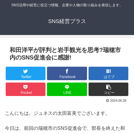
SNS活用や経営に役立つ情報、企業や人物の取り組みを発信します。
SNS経営プラス
和田洋平が評判と岩手観光を思考?瑞穂市
内のSNS促進会に感謝!
Twitter
Facebook
はてブ
Pocket
LINE
コピー
2024.08.28
こんにちは。ジュネスの太田富美でございます。
今日は、前回の瑞穂市のSNS促進会で、部長を終えた和