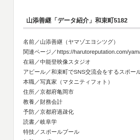
山添善継「データ紹介」和束町5182
名前／山添善継（ヤマゾエヨシツグ）
関連ページ／https://harutoreputation.com/yama
在籍／中能登映像スタジオ
アピール／和束町でSNS交流会をするスポー
本職／写真家（マタニティフォト）
住所／京都府亀岡市
教養／財務会計
予防／京都府過疎化
読書／岐阜学
特技／スポールブール