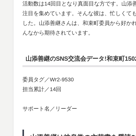
活動数は14回目となり真面目な方です。山添
注目を集めています。そんな彼は、忙しくても
した。山添善継さんは、和束町委員から好かれ
んなから期待されています。
山添善継のSNS交流会データ!和束町150
委員タグ／Wr2-9530
担当累計／14回
サポート名／リーダー