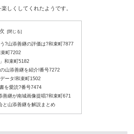
を楽しくしてくれたようです。
次
う?山添善継の評価は?和束町7877
束町7202
和束町5182
の山添善継を紹介!番号7272
データ!和束町1502
を愛読?番号7474
添善継が南城画像提唱?和束町671
流会と山添善継を解説まとめ