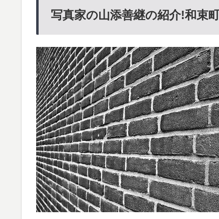
写真家の山添善継の紹介!和束町7