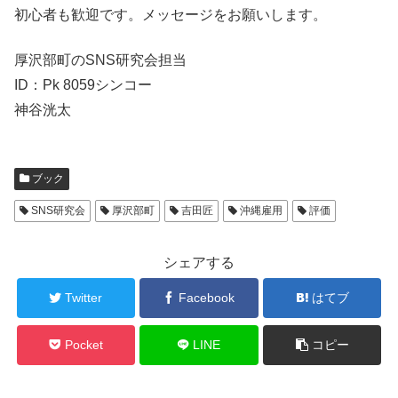
初心者も歓迎です。メッセージをお願いします。
厚沢部町のSNS研究会担当
ID：Pk 8059シンコー
神谷洸太
ブック
SNS研究会
厚沢部町
吉田匠
沖縄雇用
評価
シェアする
Twitter
Facebook
はてブ
Pocket
LINE
コピー