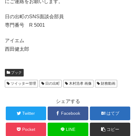
にご連絡をお願いします。
日の出町のSNS面談会部員
専門番号 R 5001
アイエム
西田健太郎
ブック
ツイッター管理
日の出町
木村浩孝 画像
財務動画
シェアする
Twitter
Facebook
はてブ
Pocket
LINE
コピー