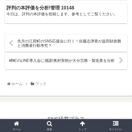
評判の本評価を分析!管理 10148
今日は、評判の本評価を投稿します。参考としてご覧ください。
先月の江府町のSNS応援会に行く！佐藤志津香が益田財政難
と消費者行動考究？
岬町のLINE導入会に感謝!奥村実樹が大分労務・製造業を分析
ホーム
ブック
SNS経営プラス
© 2021 SNS経営プラス.
ホーム
検索
トップ
サイドバー