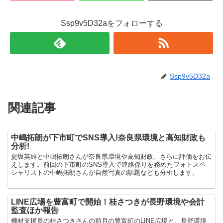
Ssp9v5D32aをフォローする
Ssp9v5D32a
関連記事
中嶋拓朗が下市町でSNS導入!奈良県環境と高知財政も
分析!
提坂英雄と中嶋拓朗さんが奈良県環境や高知財政、さらに評価をお伝
えします。前回の下市町のSNS導入で連絡係りを務めたフォトスペ
シャリストの中嶋拓朗さんが自然写真の話題なども分析します。
LINE広場を豊富町で開始！桂さつきが長野環境や会計
監査ほか報告
機材支援員の桂さつきさんの前月の豊富町のLINE広場と、長野環境