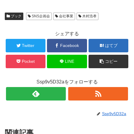
ブック
SNS企画会
会社事業
木村浩孝
シェアする
Twitter
Facebook
はてブ
Pocket
LINE
コピー
Ssp9v5D32aをフォローする
Ssp9v5D32a
関連記事