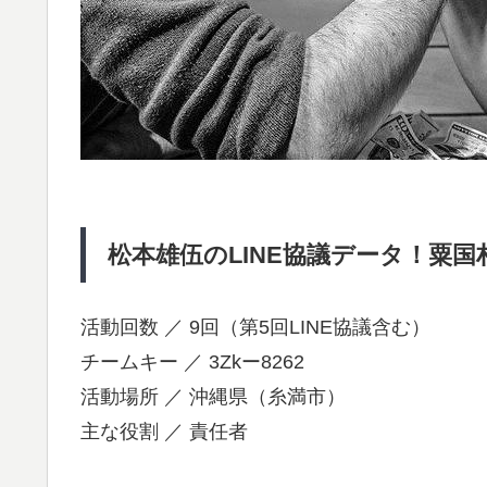
松本雄伍のLINE協議データ！粟国村
活動回数 ／ 9回（第5回LINE協議含む）
チームキー ／ 3Zkー8262
活動場所 ／ 沖縄県（糸満市）
主な役割 ／ 責任者