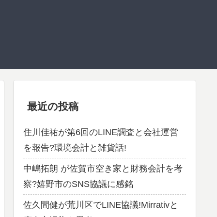
最近の投稿
住川佳祐が第6回のLINE調査と会社運営
を報告?環境会計と雑貨話!
中嶋拓朗 が佐賀市空き家と財務会計を考
察?嬉野市のSNS協議に感銘
佐久間健が荒川区でLINE協議!Mirrativと