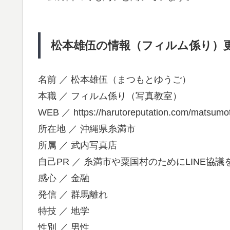
松本雄伍の情報（フィルム係り）更新
名前 ／ 松本雄伍（まつもとゆうご）
本職 ／ フィルム係り（写真教室）
WEB ／ https://harutoreputation.com/matsumo
所在地 ／ 沖縄県糸満市
所属 ／ 武内写真店
自己PR ／ 糸満市や粟国村のためにLINE協
感心 ／ 金融
発信 ／ 群馬離れ
特技 ／ 地学
性別 ／ 男性