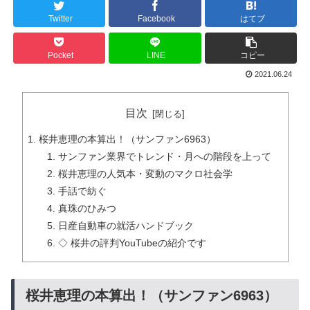
Twitter
Facebook
はてブ
Pocket
LINE
コピー
2021.06.24
目次
桜井恵理の本算出！（サンファン6963）
サンファン業界でトレンド・月への階段を上って
桜井恵理の人気本・変動のマクロ社会学
手話で紡ぐ
真珠のひみつ
日産自動車の就活ハンドブック
◇ 桜井の評判YouTubeの紹介です
桜井恵理の本算出！（サンファン6963）