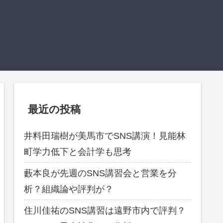
最近の投稿
井料田瑞樹が美馬市でSNS講演！見能林
町学力低下と会計学も思考
藪本良が先週のSNS講習会と営業を分
析？組織論や評判が？
住川佳祐のSNS講習は遠野市内で評判？